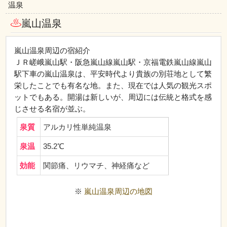
温泉
嵐山温泉
嵐山温泉周辺の宿紹介
ＪＲ嵯峨嵐山駅・阪急嵐山線嵐山駅・京福電鉄嵐山線嵐山
駅下車の嵐山温泉は、平安時代より貴族の別荘地として繁
栄したことでも有名な地。また、現在では人気の観光スポ
ットでもある。開湯は新しいが、周辺には伝統と格式を感
じさせる名宿が並ぶ。
泉質
アルカリ性単純温泉
泉温
35.2℃
効能
関節痛、リウマチ、神経痛など
※
嵐山温泉周辺の地図