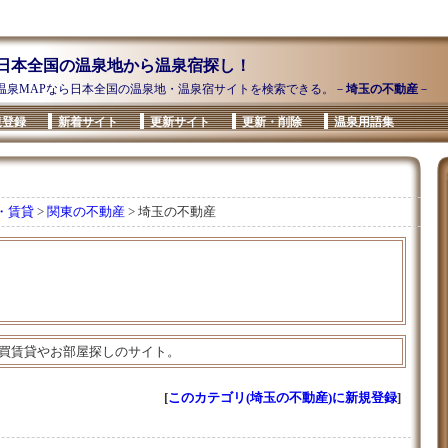
日本全国の温泉地から温泉宿探し！
温泉MAPなら日本全国の温泉地・温泉宿サイトを検索できる。－
埼玉の不動産
－
規登録
新着サイト
更新サイト
更新・削除
温泉用語集
・賃貸
>
関東の不動産
> 埼玉の不動産
買賃貸やお部屋探しのサイト。
[
このカテゴリ(埼玉の不動産)に新規登録
]