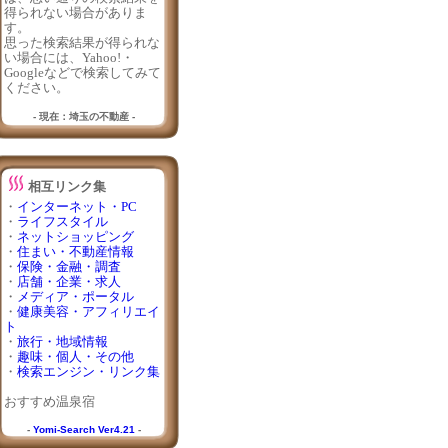
得られない場合がありま
す。
思った検索結果が得られな
い場合には、Yahoo!・
Googleなどで検索してみて
ください。
- 現在：埼玉の不動産 -
相互リンク集
・
インターネット・PC
・
ライフスタイル
・
ネットショッピング
・
住まい・不動産情報
・
保険・金融・調査
・
店舗・企業・求人
・
メディア・ポータル
・
健康美容・アフィリエイ
ト
・
旅行・地域情報
・
趣味・個人・その他
・
検索エンジン・リンク集
おすすめ温泉宿
-
Yomi-Search Ver4.21
-