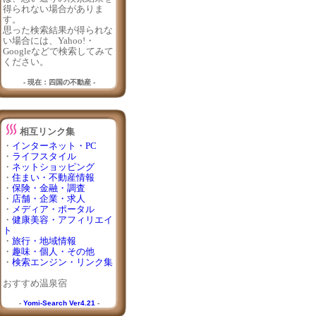
得られない場合がありま
す。
思った検索結果が得られな
い場合には、Yahoo!・
Googleなどで検索してみて
ください。
- 現在：四国の不動産 -
相互リンク集
・
インターネット・PC
・
ライフスタイル
・
ネットショッピング
・
住まい・不動産情報
・
保険・金融・調査
・
店舗・企業・求人
・
メディア・ポータル
・
健康美容・アフィリエイ
ト
・
旅行・地域情報
・
趣味・個人・その他
・
検索エンジン・リンク集
おすすめ温泉宿
-
Yomi-Search Ver4.21
-