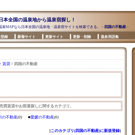
日本全国の温泉地から温泉宿探し！
温泉MAPなら日本全国の温泉地・温泉宿サイトを検索できる。－
四国の不動産
－
規登録
新着サイト
更新サイト
更新・削除
温泉用語集
・賃貸
> 四国の不動産
売買賃貸やお部屋探しに関するカテゴリ。
川の不動産
(0)
■
愛媛の不動産
(0)
[
このカテゴリ(四国の不動産)に新規登録
]